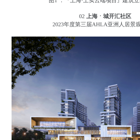
图1 ：『上海·上实云端项目』建筑
02
上海
ㆍ
城开汇社区
2023年度第三届AHLA亚洲人居景