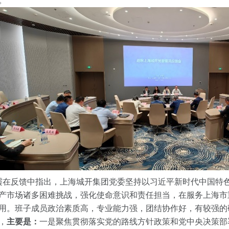
。
在反馈中指出，上海城开集团党委坚持以习近平新时代中国特
产市场诸多困难挑战，强化使命意识和责任担当，在服务上海市
用。班子成员政治素质高，专业能力强，团结协作好，有较强的
，
主要是：
一是聚焦贯彻落实党的路线方针政策和党中央决策部