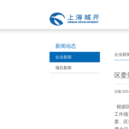
新闻动态
企业新
企业新闻
项目新闻
区委
日期 2024
根据区
工作领
委、区