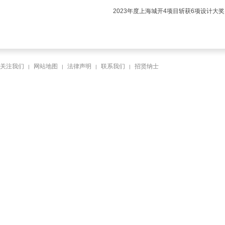
2023年度上海城开4项目斩获6项设计大奖
关注我们
网站地图
法律声明
联系我们
招贤纳士
|
|
|
|