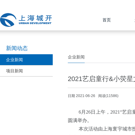
首页
新闻动态
企业新闻
企业新闻
项目新闻
2021艺启童行&小荧
日期 2021-06-26
阅读(11586)
6
月26日上午，2021“
圆满举办。
本次活动由上海寰宇城市