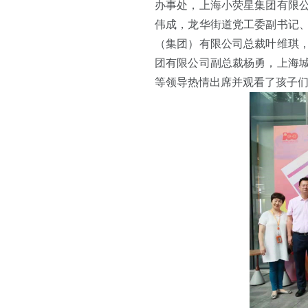
办事处，上海小荧星集团有限
伟成，龙华街道党工委副书记
（集团）有限公司总裁叶维琪
团有限公司副总裁杨勇，上海
等领导热情出席并观看了孩子