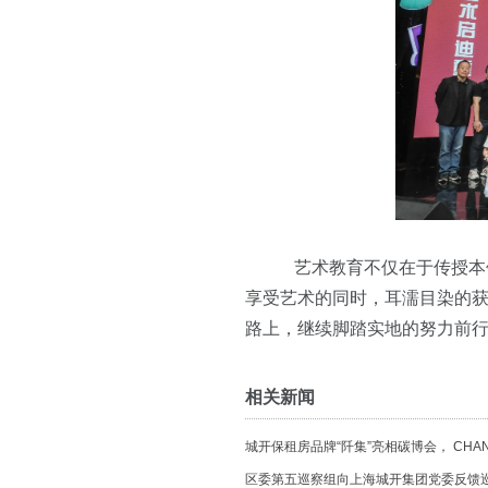
艺术教育不仅在于传授本
享受艺术的同时，耳濡目染的
路上，继续脚踏实地的努力前行
相关新闻
城开保租房品牌“阡集”亮相碳博会， CH
区委第五巡察组向上海城开集团党委反馈